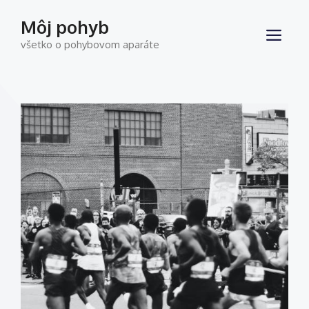
Preskočiť
Môj pohyb
na
ME
všetko o pohybovom aparáte
obsah