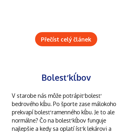
Přečíst celý článek
Bolesť kĺbov
V starobe nás môže potrápiť bolesť
bedrového kĺbu. Po športe zase málokoho
prekvapí bolesť ramenného kĺbu. Je to ale
normálne? Čo na bolesť kĺbov funguje
najlepšie a kedy sa oplatí ísť k lekárovi a