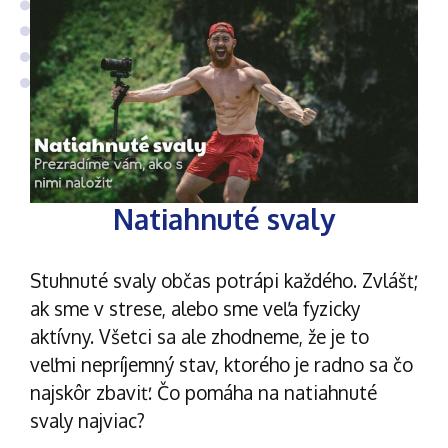
Natiahnuté svaly
Stuhnuté svaly občas potrápi každého. Zvlášť,
ak sme v strese, alebo sme veľa fyzicky
aktívny. Všetci sa ale zhodneme, že je to
veľmi nepríjemný stav, ktorého je radno sa čo
najskôr zbaviť. Čo pomáha na natiahnuté
svaly najviac?