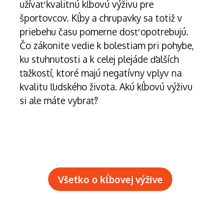
užívať kvalitnú kĺbovú výživu pre
športovcov. Kĺby a chrupavky sa totiž v
priebehu času pomerne dosť opotrebujú.
Čo zákonite vedie k bolestiam pri pohybe,
ku stuhnutosti a k celej plejáde ďalších
ťažkostí, ktoré majú negatívny vplyv na
kvalitu ľudského života. Akú kĺbovú výživu
si ale máte vybrať?
Všetko o kĺbovej výžive