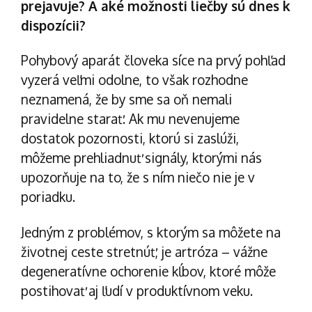
prejavuje? A aké možnosti liečby sú dnes k
dispozícii?
Pohybový aparát človeka
síce na prvý pohľad
vyzerá veľmi odolne, to však rozhodne
neznamená, že by sme sa oň nemali
pravidelne starať. Ak mu nevenujeme
dostatok pozornosti, ktorú si zaslúži,
môžeme prehliadnuť signály, ktorými nás
upozorňuje na to, že s ním niečo nie je v
poriadku.
Jedným z problémov, s ktorým sa môžete na
životnej ceste stretnúť, je artróza – vážne
degeneratívne ochorenie kĺbov, ktoré môže
postihovať aj ľudí v produktívnom veku.