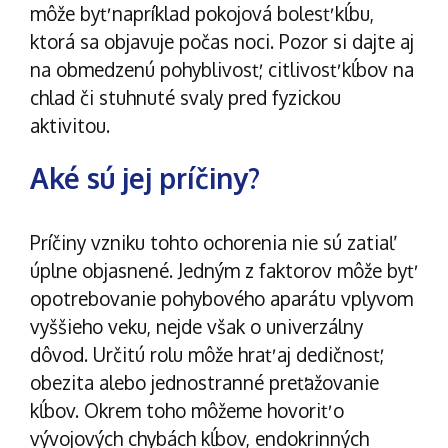
môže byť napríklad pokojová bolesť kĺbu,
ktorá sa objavuje počas noci. Pozor si dajte aj
na obmedzenú pohyblivosť, citlivosť kĺbov na
chlad či stuhnuté svaly pred fyzickou
aktivitou.
Aké sú jej príčiny?
Príčiny vzniku tohto ochorenia nie sú zatiaľ
úplne objasnené. Jedným z faktorov môže byť
opotrebovanie pohybového aparátu vplyvom
vyššieho veku, nejde však o univerzálny
dôvod. Určitú rolu môže hrať aj dedičnosť,
obezita alebo jednostranné preťažovanie
kĺbov. Okrem toho môžeme hovoriť o
vývojových chybách kĺbov, endokrinných