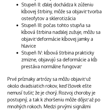
Stupeň II: ďalej dochádza k zúženiu
kĺbovej štrbiny, môže sa objaviť tvorba
osteofytov a sklerotizácia
Stupeň III: počas tohto stupňa sa
kĺbová štrbina naďalej zužuje, môžu sa
objaviť deformácie kĺbovej jamky a
hlavice
Stupeň IV: kĺbová štrbina prakticky
zmizne, objavujú sa deformácie a kĺb
prestáva normálne fungovať
Prvé príznaky artrózy sa môžu objaviť už
okolo dvadsiatich rokov, keď človek ešte
nemusí tušiť, že je chorý. Rozvoj choroby je
postupný, a tak k zhoršeniu môže dôjsť až po
mnohých rokoch. Medzi prvými signálmi