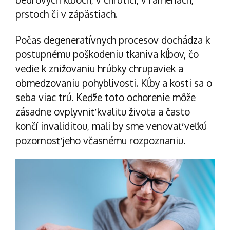
prstoch či v zápästiach.
Počas degeneratívnych procesov dochádza k
postupnému poškodeniu tkaniva kĺbov, čo
vedie k znižovaniu hrúbky chrupaviek a
obmedzovaniu pohyblivosti. Kĺby a kosti sa o
seba viac trú. Keďže toto ochorenie môže
zásadne ovplyvniť kvalitu života a často
končí invaliditou, mali by sme venovať veľkú
pozornosť jeho včasnému rozpoznaniu.