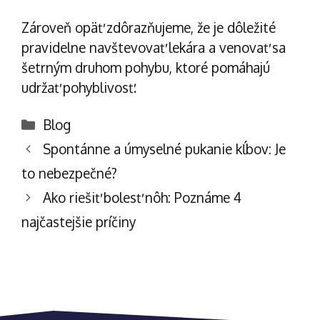
Zároveň opäť zdôrazňujeme, že je dôležité
pravidelne navštevovať lekára a venovať sa
šetrným druhom pohybu, ktoré pomáhajú
udržať pohyblivosť.
Kategórie
Blog
Navigácia
Spontánne a úmyselné pukanie kĺbov: Je
článkami
to nebezpečné?
Ako riešiť bolesť nôh: Poznáme 4
najčastejšie príčiny