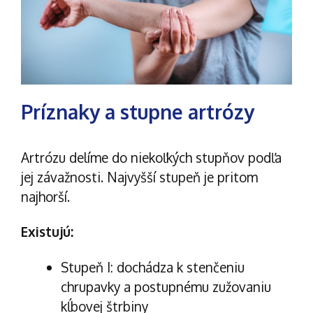
Príznaky a stupne artrózy
Artrózu delíme do niekoľkých stupňov podľa
jej závažnosti. Najvyšší stupeň je pritom
najhorší.
Existujú:
Stupeň I: dochádza k stenčeniu
chrupavky a postupnému zužovaniu
kĺbovej štrbiny