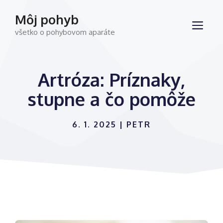
Preskočiť
Môj pohyb
na
ME
všetko o pohybovom aparáte
obsah
Artróza: Príznaky,
stupne a čo pomôže
6. 1. 2025
|
PETR