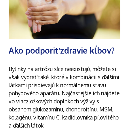
Ako podporiť zdravie kĺbov?
Bylinky na artrózu síce neexistujú, môžete si
však vybrať také, ktoré v kombinácii s ďalšími
látkami prispievajú k normálnemu stavu
pohybového aparátu. Najčastejšie ich nájdete
vo
viaczložkových doplnkoch výživy
s
obsahom
glukozamínu
, chondroitínu,
MSM
,
kolagénu, vitamínu C, kadidlovníka pílovitého
a ďalších látok.