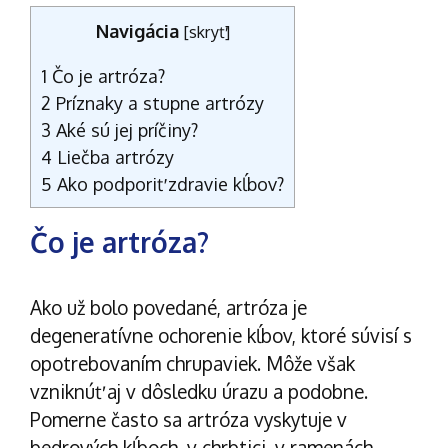
Navigácia
[
skryť
]
1
Čo je artróza?
2
Príznaky a stupne artrózy
3
Aké sú jej príčiny?
4
Liečba artrózy
5
Ako podporiť zdravie kĺbov?
Čo je artróza?
Ako už bolo povedané, artróza je
degeneratívne ochorenie kĺbov, ktoré súvisí s
opotrebovaním chrupaviek. Môže však
vzniknúť aj v dôsledku úrazu a podobne.
Pomerne často sa artróza vyskytuje v
bedrových kĺboch, v chrbtici, v ramenách,