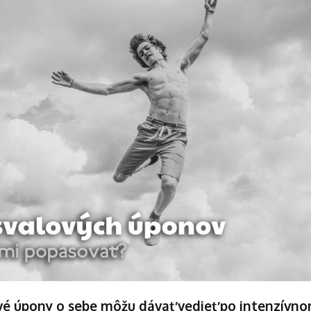
vé úpony o sebe môžu dávať vedieť po intenzívno