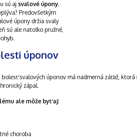
u sú aj
svalové úpony
.
vyplýva? Predovšetkým
valové úpony držia svaly
eň sú ale natoľko pružné,
pohyb
.
olesti úponov
a bolesť svalových úponov má nadmerná záťaž, ktorá 
chronický zápal.
ému ale môže byť aj:
tné choroba