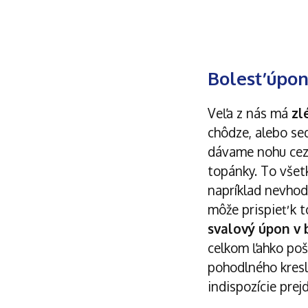
Bolesť úpo
Veľa z nás má
zl
chôdze, alebo sed
dávame nohu cez
topánky. To všet
napríklad nevhod
môže prispieť k t
svalový úpon v
celkom ľahko poš
pohodlného kresl
indispozície prejd