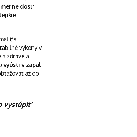
pomerne dosť
lepšie
maliť a
tabilné výkony v
 a zdravé a
to
vyústi v zápal
obťažovať až do
 vystúpiť