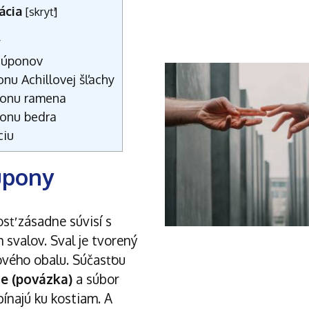
ácia
[
skryť
]
y
i úponov
nu Achillovej šľachy
ponu ramena
onu bedra
ciu
úpony
sť zásadne súvisí s
 svalov. Sval je tvorený
vového obalu. Súčasťou
ie (povázka)
a súbor
upínajú ku kostiam. A