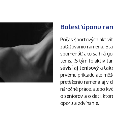
Bolesť úponu r
Počas športových aktivít
zaťažovaniu ramena. Stač
spomenúť, ako sa hrá gol
tenis. (S týmito aktivit
súvisí aj tenisový a lak
prvému príkladu ale môž
preťaženiu ramena aj v d
náročné práce, alebo kvôl
o seniorov a o deti, ktor
oporu a zdvíhanie.