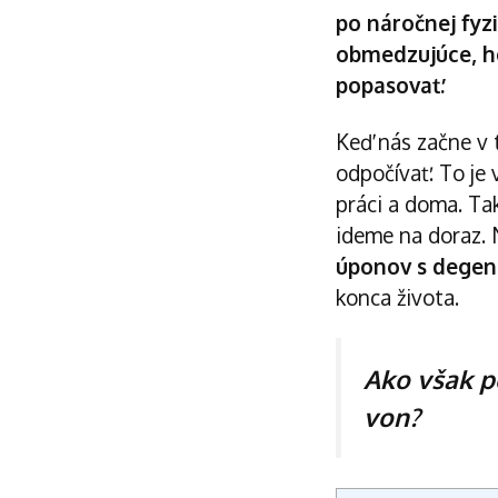
po náročnej fyz
obmedzujúce, ho
popasovať.
Keď nás začne v 
odpočívať. To je
práci a doma. Ta
ideme na doraz. 
úponov s degen
konca života.
Ako však p
von?