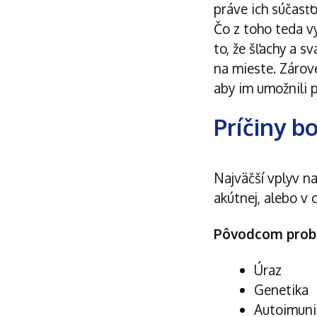
práve ich súčasťo
Čo z toho teda 
to, že šľachy a s
na mieste. Zárov
aby im umožnili 
Príčiny b
Najväčší vplyv n
akútnej, alebo v 
Pôvodcom probl
Úraz
Genetika
Autoimuni