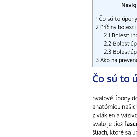
Navig
1
Čo sú to úpon
2
Príčiny bolest
2.1
Bolesť úpo
2.2
Bolesť ú
2.3
Bolesť úp
3
Ako na preven
Čo sú to 
Svalové úpony do
anatómiou našich
z vlákien a väzi
svalu je tiež
fasc
šliach, ktoré sa 