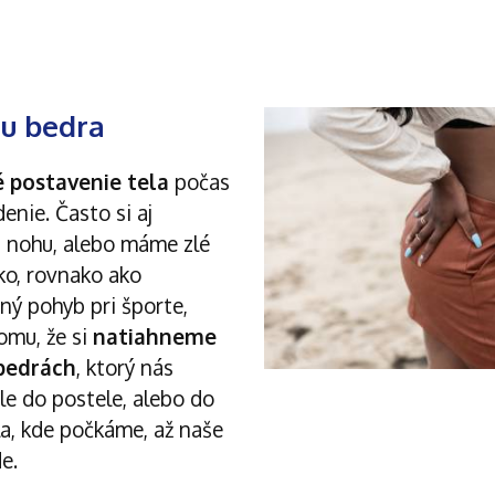
nu bedra
é postavenie tela
počas
enie. Často si aj
 nohu, alebo máme zlé
ko, rovnako ako
ný pohyb pri športe,
omu, že si
natiahneme
 bedrách
, ktorý nás
le do postele, alebo do
a, kde počkáme, až naše
e.