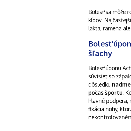
Bolesť sa môže r
kĺbov
. Najčastej
lakťa, ramena al
Bolesť úpon
šľachy
Bolesť úponu Ach
súvisieť so zápal
dôsledku
nadmer
počas športu
. K
hlavné podpera, n
fixácia nohy, kto
nekontrolovaném