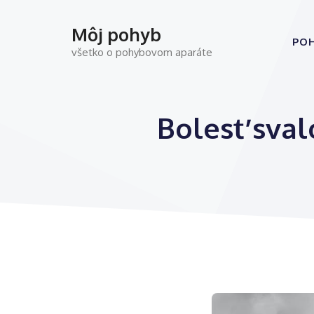
Preskočiť
na
Môj pohyb
PO
obsah
všetko o pohybovom aparáte
Bolesť sval