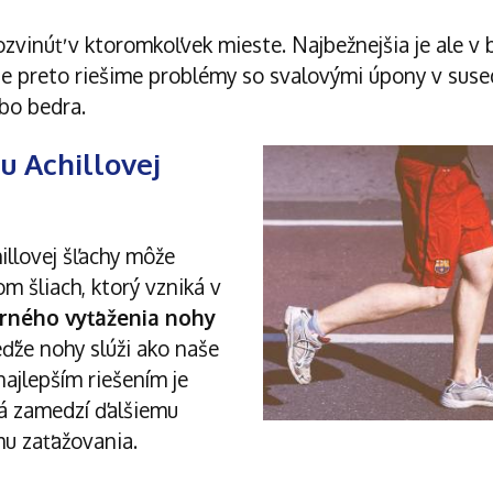
ozvinúť v ktoromkoľvek mieste. Najbežnejšia je ale v
šie preto riešime problémy so svalovými úpony v suse
ebo bedra.
u Achillovej
illovej šľachy môže
om šliach, ktorý vzniká v
ného vyťaženia nohy
eďže nohy slúži ako naše
ajlepším riešením je
rá zamedzí ďalšiemu
u zaťažovania.