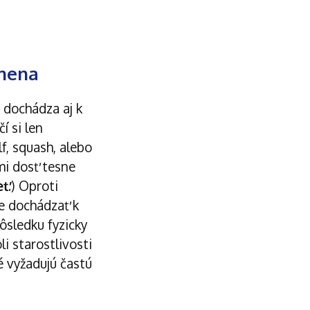
amena
 dochádza aj k
í si len
f, squash, alebo
ami dosť tesne
eť
.) Oproti
e dochádzať k
ôsledku fyzicky
i starostlivosti
é vyžadujú častú