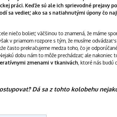
ickej práci. Keďže sú ale ich sprievodné prejavy 
dí sa vedieť, ako sa s natiahnutými úpony čo naj
tele niečo bolieť, väčšinou to znamená, že máme spo
 však v priamom rozpore s tým, že musíme odvádzať s
kže často prekračujeme medza toho, čo je odporúčané
Nejakú dobu nám to môže prechádzať, ale nakoniec 
eratívnymi zmenami v tkanivách
, ktoré nás budú 
ostupovať? Dá sa z tohto kolobehu nejako