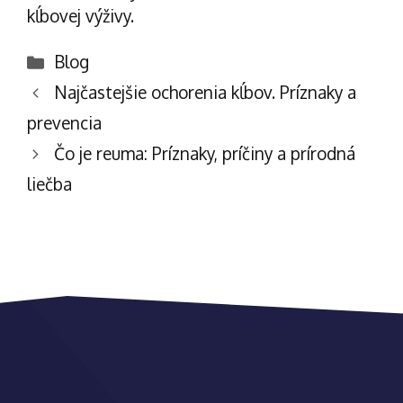
kĺbovej výživy
.
Kategórie
Blog
Navigácia
Najčastejšie ochorenia kĺbov. Príznaky a
článkami
prevencia
Čo je reuma: Príznaky, príčiny a prírodná
liečba