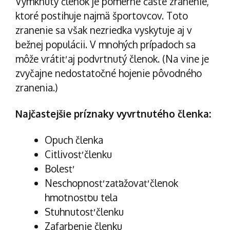
Vymknutý členok je pomerne časté zranenie,
ktoré postihuje najmä športovcov. Toto
zranenie sa však nezriedka vyskytuje aj v
bežnej populácii. V mnohých prípadoch sa
môže vrátiť aj podvrtnutý členok. (Na vine je
zvyčajne nedostatočné hojenie pôvodného
zranenia.)
Najčastejšie príznaky vyvrtnutého členka:
Opuch členka
Citlivosť členku
Bolesť
Neschopnosť zaťažovať členok
hmotnosťou tela
Stuhnutosť členku
Zafarbenie členku