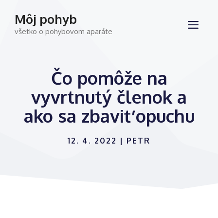
Preskočiť
Môj pohyb
na
ME
všetko o pohybovom aparáte
obsah
Čo pomôže na
vyvrtnutý členok a
ako sa zbaviť opuchu
12. 4. 2022
|
PETR