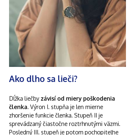
Ako dlho sa lieči?
Dĺžka liečby
závisí od miery poškodenia
členka
. Výron I. stupňa je len mierne
zhoršenie funkcie členka. Stupeň II je
sprevádzaný čiastočne roztrhnutými väzmi.
Posledný III. stupeň je potom pochopiteľne