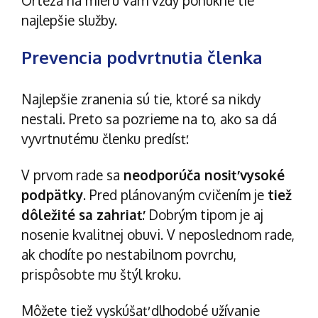
Ortéza na mieru vám vždy ponúkne tie
najlepšie služby.
Prevencia podvrtnutia členka
Najlepšie zranenia sú tie, ktoré sa nikdy
nestali. Preto sa pozrieme na to, ako sa dá
vyvrtnutému členku predísť.
V prvom rade sa
neodporúča nosiť vysoké
podpätky
. Pred plánovaným cvičením je
tiež
dôležité sa zahriať
. Dobrým tipom je aj
nosenie kvalitnej obuvi. V neposlednom rade,
ak chodíte po nestabilnom povrchu,
prispôsobte mu štýl kroku.
Môžete tiež vyskúšať dlhodobé
užívanie