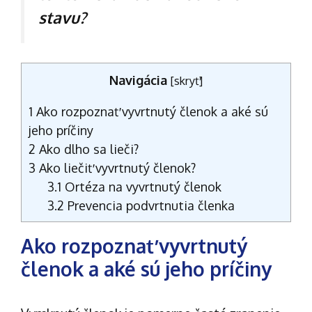
stavu?
Navigácia
[
skryť
]
1
Ako rozpoznať vyvrtnutý členok a aké sú
jeho príčiny
2
Ako dlho sa lieči?
3
Ako liečiť vyvrtnutý členok?
3.1
Ortéza na vyvrtnutý členok
3.2
Prevencia podvrtnutia členka
Ako rozpoznať vyvrtnutý
členok a aké sú jeho príčiny