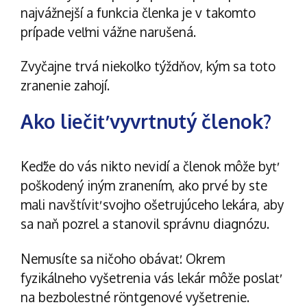
najvážnejší a funkcia členka je v takomto
prípade veľmi vážne narušená.
Zvyčajne trvá niekoľko týždňov, kým sa toto
zranenie zahojí.
Ako liečiť vyvrtnutý členok?
Keďže do vás nikto nevidí a členok môže byť
poškodený iným zranením, ako prvé by ste
mali navštíviť svojho ošetrujúceho lekára, aby
sa naň pozrel a stanovil správnu diagnózu.
Nemusíte sa ničoho obávať. Okrem
fyzikálneho vyšetrenia vás lekár môže poslať
na bezbolestné röntgenové vyšetrenie.