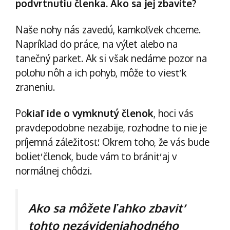
podvrtnutiu členka. Ako sa jej zbavíte?
Naše nohy nás zavedú, kamkoľvek chceme.
Napríklad do práce, na výlet alebo na
tanečný parket. Ak si však nedáme pozor na
polohu nôh a ich pohyb, môže to viesť k
zraneniu.
Po
kiaľ ide o vymknutý členok
, hoci vás
pravdepodobne nezabije, rozhodne to nie je
príjemná záležitosť. Okrem toho, že vás bude
bolieť členok, bude vám to brániť aj v
normálnej chôdzi.
Ako sa môžete ľahko zbaviť
tohto nezávideniahodného